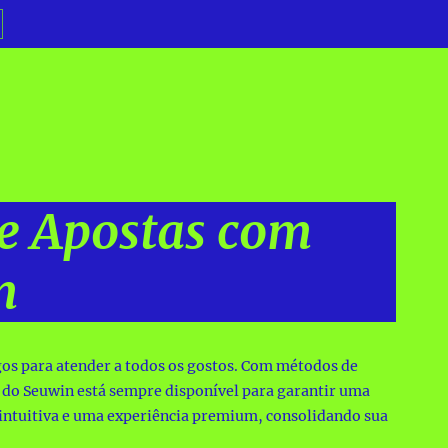
de Apostas com
m
os para atender a todos os gostos. Com métodos de
e do Seuwin está sempre disponível para garantir uma
e intuitiva e uma experiência premium, consolidando sua