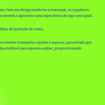
ções. Com um design moderno e funcional, os jogadores
do Seuwin e aproveite uma experiência de jogo sem igual.
idas de proteção de conta.
xperimente transações rápidas e seguras, garantindo que
ha confiável para apostas online, proporcionando