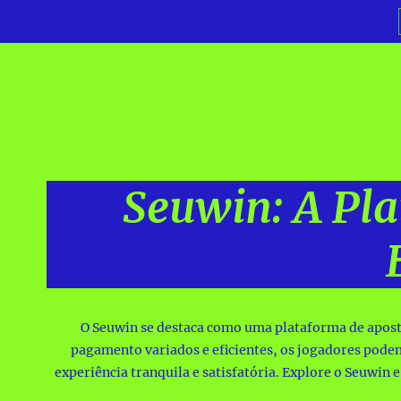
Seuwin: A Pla
O Seuwin se destaca como uma plataforma de apost
pagamento variados e eficientes, os jogadores podem
experiência tranquila e satisfatória. Explore o Seuwin